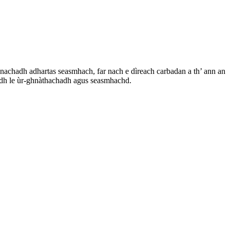
snachadh adhartas seasmhach, far nach e dìreach carbadan a th’ ann an
hadh le ùr-ghnàthachadh agus seasmhachd.