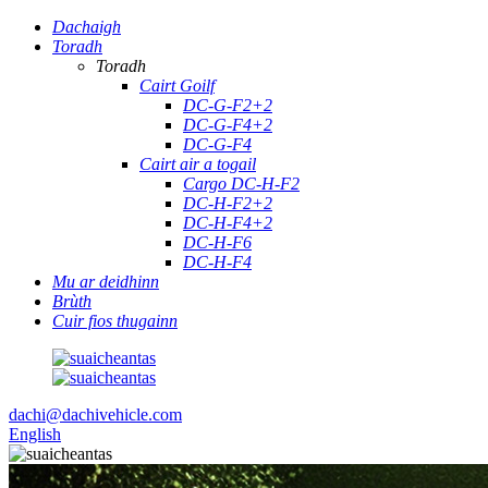
Dachaigh
Toradh
Toradh
Cairt Goilf
DC-G-F2+2
DC-G-F4+2
DC-G-F4
Cairt air a togail
Cargo DC-H-F2
DC-H-F2+2
DC-H-F4+2
DC-H-F6
DC-H-F4
Mu ar deidhinn
Brùth
Cuir fios thugainn
dachi@dachivehicle.com
English