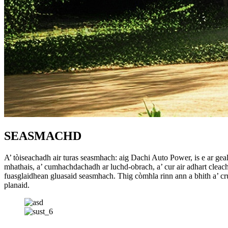
SEASMACHD
A’ tòiseachadh air turas seasmhach: aig Dachi Auto Power, is e ar geall
mhathais, a’ cumhachdachadh ar luchd-obrach, a’ cur air adhart clea
fuasglaidhean gluasaid seasmhach. Thig còmhla rinn ann a bhith a’ cr
planaid.