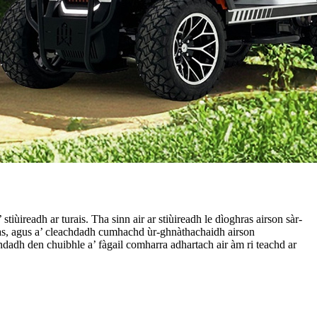
iùireadh ar turais. Tha sinn air ar stiùireadh le dìoghras airson sàr-
has, agus a’ cleachdadh cumhachd ùr-ghnàthachaidh airson
dadh den chuibhle a’ fàgail comharra adhartach air àm ri teachd ar