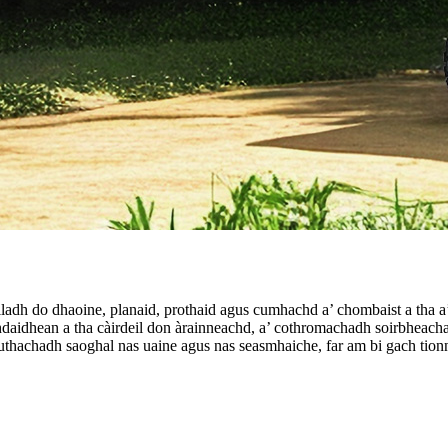
adh do dhaoine, planaid, prothaid agus cumhachd a’ chombaist a tha a’ st
chdaidhean a tha càirdeil don àrainneachd, a’ cothromachadh soirbheac
uthachadh saoghal nas uaine agus nas seasmhaiche, far am bi gach tionn