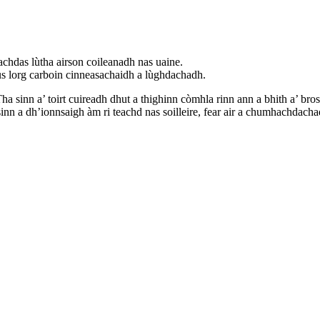
achdas lùtha airson coileanadh nas uaine.
s lorg carboin cinneasachaidh a lùghdachadh.
a sinn a’ toirt cuireadh dhut a thighinn còmhla rinn ann a bhith a’ bro
sinn a dh’ionnsaigh àm ri teachd nas soilleire, fear air a chumhachdac