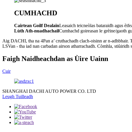
CUMHACHD
Cairtean Goilf Dealain
Leasaich teicneòlas bataraidh agus èife
Lùth Ath-nuadhachail
Cumhachd goireasan le grèine/gaoth gu
Aig DACHI, tha na 4Pan a’ cruthachadh clach-oisinn ar n-adhbhair. Th
LSVan - tha iad nan carbadan airson atharrachadh. Còmhla, stiùiridh 
Faigh Naidheachdan as Ùire Uainn
Cuir
SHANGHAI DACHI AUTO POWER CO. LTD
Leugh Tuilleadh