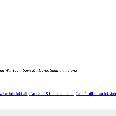
had WanYuan, Sgìre MinHang, Shanghai, Sìona
 4 Luchd-siubhail
,
Càr Goilf 8 Luchd-siubhail
,
Cairt Goilf 6 Luchd-siub