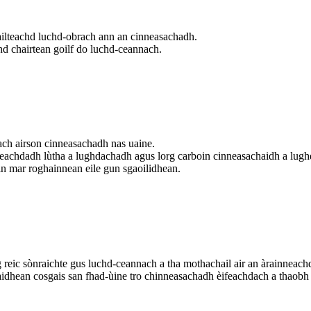
hailteachd luchd-obrach ann an cinneasachadh.
hd chairtean goilf do luchd-ceannach.
ch airson cinneasachadh nas uaine.
eachdadh lùtha a lughdachadh agus lorg carboin cinneasachaidh a lug
ain mar roghainnean eile gun sgaoilidhean.
eic sònraichte gus luchd-ceannach a tha mothachail air an àrainneachd
dhean cosgais san fhad-ùine tro chinneasachadh èifeachdach a thaobh l