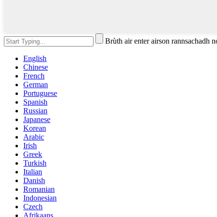
Brùth air enter airson rannsachadh 
English
Chinese
French
German
Portuguese
Spanish
Russian
Japanese
Korean
Arabic
Irish
Greek
Turkish
Italian
Danish
Romanian
Indonesian
Czech
Afrikaans