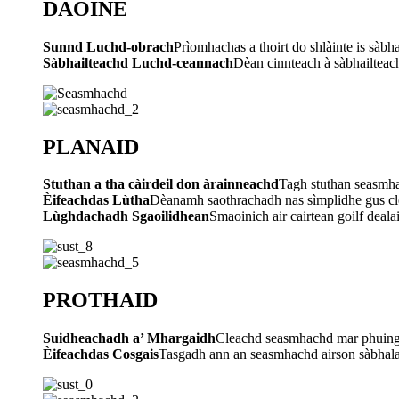
DAOINE
Sunnd Luchd-obrach
Prìomhachas a thoirt do shlàinte is sàb
Sàbhailteachd Luchd-ceannach
Dèan cinnteach à sàbhailteac
PLANAID
Stuthan a tha càirdeil don àrainneachd
Tagh stuthan seasmha
Èifeachdas Lùtha
Dèanamh saothrachadh nas sìmplidhe gus cl
Lùghdachadh Sgaoilidhean
Smaoinich air cairtean goilf deal
PROTHAID
Suidheachadh a’ Mhargaidh
Cleachd seasmhachd mar phuing r
Èifeachdas Cosgais
Tasgadh ann an seasmhachd airson sàbhalai