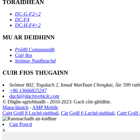
TORAIDHEAN
DC-G-F2+2
DC-F4
DC-H-F4+2
MU AR DEIDHINN
Pròifil Companaidh
Cuir fios
Seòmar Naidheachd
CUIR FIOS THUGAINN
Seòmar 802, Togalach 2, Ionad WanYuan Chengkai, Àir. 599 rat
+86 13666825247
dachi@dachivehicle.com
© Dlighe-sgrìobhaidh - 2010-2023: Gach còir glèidhte.
Mapa-làraich
-
AMP Mobile
Cairt Goilf 8 Luchd-siubhail
,
Càr Goilf 6 Luchd-siubhail
,
Cairt Goilf
Cuir Post-d
x