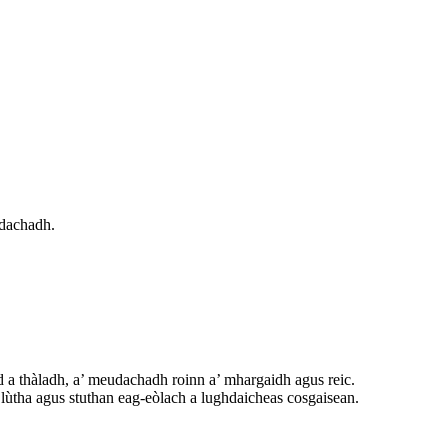
hdachadh.
 a thàladh, a’ meudachadh roinn a’ mhargaidh agus reic.
ùtha agus stuthan eag-eòlach a lughdaicheas cosgaisean.